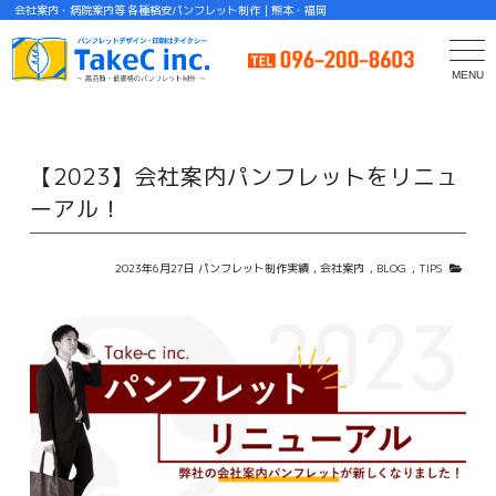
会社案内・病院案内等 各種格安パンフレット制作｜熊本・福岡
MENU
C
【2023】会社案内パンフレットをリニュ
ーアル！
2023年6月27日
パンフレット制作実績
,
会社案内
,
BLOG
,
TIPS