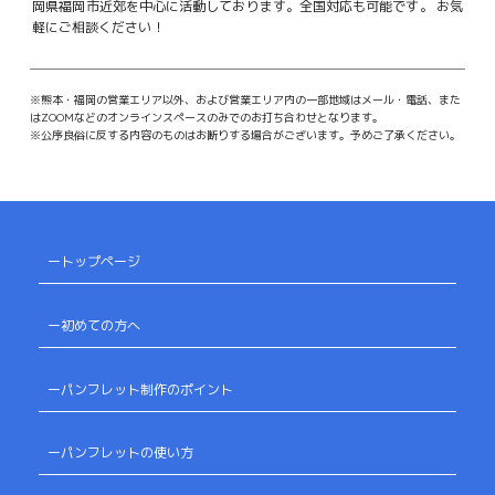
岡県福岡市近郊を中心に活動しております。全国対応も可能です。
お気
軽にご相談ください！
※熊本・福岡の営業エリア以外、および営業エリア内の一部地域はメール・電話、また
はZOOMなどのオンラインスペースのみでのお打ち合わせとなります。
※公序良俗に反する内容のものはお断りする場合がございます。予めご了承ください。
ートップページ
ー初めての方へ
ーパンフレット制作のポイント
ーパンフレットの使い方