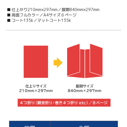
■ 仕上がり210mm×297mm／展開840mm×297mm
■ 両面フルカラー／A4サイズ８ページ
■ コート135k／マットコート135k