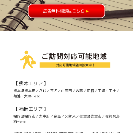
広告無料相談はこちら
►
【 熊本エリア 】
熊本県熊本市／八代／玉名／山鹿市／合志／阿蘇／宇城・宇土／
菊池・大津…etc
【 福岡エリア 】
福岡県福岡市／太宰府／糸島／久留米／佐賀県佐賀市／佐賀県鳥
栖…etc