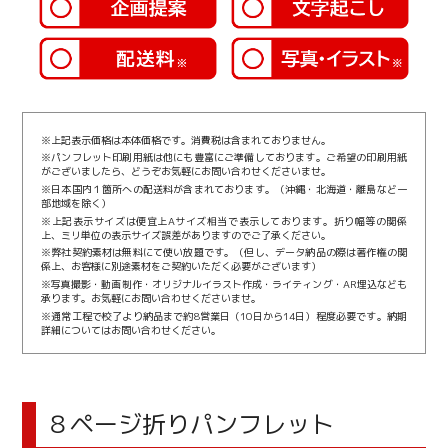
※上記表示価格は本体価格です。消費税は含まれておりません。
※パンフレット印刷用紙は他にも豊富にご準備しております。ご希望の印刷用紙
がございましたら、どうぞお気軽にお問い合わせくださいませ。
※日本国内１箇所への配送料が含まれております。（沖縄・北海道・離島など一
部地域を除く）
※上記表示サイズは便宜上Aサイズ相当で表示しております。折り幅等の関係
上、ミリ単位の表示サイズ誤差がありますのでご了承ください。
※弊社契約素材は無料にて使い放題です。（但し、データ納品の際は著作権の関
係上、お客様に別途素材をご契約いただく必要がございます）
※写真撮影・動画制作・オリジナルイラスト作成・ライティング・AR埋込なども
承ります。お気軽にお問い合わせくださいませ。
※通常工程で校了より納品まで約8営業日（10日から14日）程度必要です。納期
詳細についてはお問い合わせください。
８ページ折りパンフレット