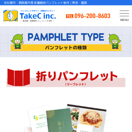
会社案内・病院案内等 各種格安パンフレット制作｜熊本・福岡
MENU
C