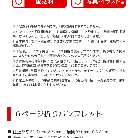
※上記表示価格は本体価格です。消費税は含まれておりません。
※パンフレット印刷用紙は他にも豊富にご準備しております。ご希望の印刷用紙
がございましたら、どうぞお気軽にお問い合わせくださいませ。
※日本国内１箇所への配送料が含まれております。（沖縄・北海道・離島など一
部地域を除く）
※上記表示サイズは便宜上Aサイズ相当で表示しております。折り幅等の関係
上、ミリ単位の表示サイズ誤差がありますのでご了承ください。
※弊社契約素材は無料にて使い放題です。（但し、データ納品の際は著作権の関
係上、お客様に別途素材をご契約いただく必要がございます）
※写真撮影・動画制作・オリジナルイラスト作成・ライティング・AR埋込なども
承ります。お気軽にお問い合わせくださいませ。
※通常工程で校了より納品まで約8営業日（10日から14日）程度必要です。納期
詳細についてはお問い合わせください。
６ページ折りパンフレット
■ 仕上がり210mm×297mm／展開630mm×297mm
■ 両面フルカラー／A4サイズ６ページ