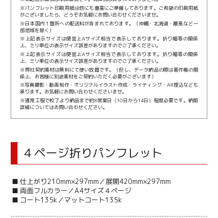
※パンフレット印刷用紙は他にも豊富にご準備しております。ご希望の印刷用紙
がございましたら、どうぞお気軽にお問い合わせくださいませ。
※日本国内１箇所への配送料が含まれております。（沖縄・北海道・離島など一
部地域を除く）
※上記表示サイズは便宜上Aサイズ相当で表示しております。折り幅等の関係
上、ミリ単位の表示サイズ誤差がありますのでご了承ください。
※上記表示サイズは便宜上Aサイズ相当で表示しております。折り幅等の関係
上、ミリ単位の表示サイズ誤差がありますのでご了承ください。
※弊社契約素材は無料にて使い放題です。（但し、データ納品の際は著作権の関
係上、お客様に別途素材をご契約いただく必要がございます）
※写真撮影・動画制作・オリジナルイラスト作成・ライティング・AR埋込なども
承ります。お気軽にお問い合わせくださいませ。
※通常工程で校了より納品まで約8営業日（10日から14日）程度必要です。納期
詳細についてはお問い合わせください。
４ページ折りパンフレット
■ 仕上がり210mm×297mm／展開420mm×297mm
■ 両面フルカラー／A4サイズ４ページ
■ コート135k／マットコート135k