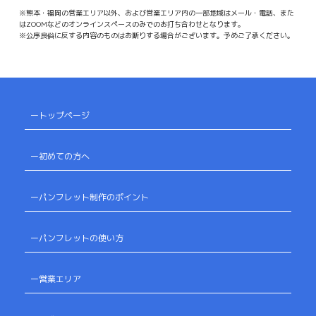
※熊本・福岡の営業エリア以外、および営業エリア内の一部地域はメール・電話、また
はZOOMなどのオンラインスペースのみでのお打ち合わせとなります。
※公序良俗に反する内容のものはお断りする場合がございます。予めご了承ください。
ートップページ
ー初めての方へ
ーパンフレット制作のポイント
ーパンフレットの使い方
ー営業エリア