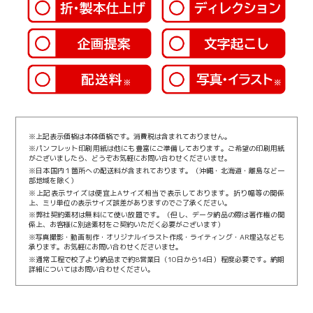
※上記表示価格は本体価格です。消費税は含まれておりません。
※パンフレット印刷用紙は他にも豊富にご準備しております。ご希望の印刷用紙
がございましたら、どうぞお気軽にお問い合わせくださいませ。
※日本国内１箇所への配送料が含まれております。（沖縄・北海道・離島など一
部地域を除く）
※上記表示サイズは便宜上Aサイズ相当で表示しております。折り幅等の関係
上、ミリ単位の表示サイズ誤差がありますのでご了承ください。
※弊社契約素材は無料にて使い放題です。（但し、データ納品の際は著作権の関
係上、お客様に別途素材をご契約いただく必要がございます）
※写真撮影・動画制作・オリジナルイラスト作成・ライティング・AR埋込なども
承ります。お気軽にお問い合わせくださいませ。
※通常工程で校了より納品まで約8営業日（10日から14日）程度必要です。納期
詳細についてはお問い合わせください。