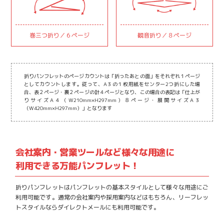
巻三つ折り／６ページ
観音折り／８ページ
折りパンフレットのページカウントは「折ったあとの面」をそれぞれ１ページ
としてカウントします。従って、A３の１枚用紙をセンター2つ折にした場
合、表２ページ・裏２ページの計４ページとなり、この場合の表記は「仕上が
りサイズA４（W210mm×H297mm）８ページ・展開サイズA３
（W420mm×H297mm）」となります
会社案内・営業ツールなど様々な用途に
利用できる万能パンフレット！
折りパンフレットはパンフレットの基本スタイルとして様々な用途にご
利用可能です。通常の会社案内や採用案内などはもちろん、リーフレッ
トスタイルならダイレクトメールにも利用可能です。