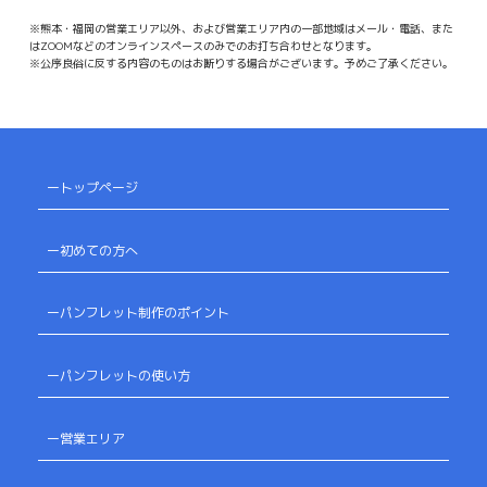
※熊本・福岡の営業エリア以外、および営業エリア内の一部地域はメール・電話、また
はZOOMなどのオンラインスペースのみでのお打ち合わせとなります。
※公序良俗に反する内容のものはお断りする場合がございます。予めご了承ください。
ートップページ
ー初めての方へ
ーパンフレット制作のポイント
ーパンフレットの使い方
ー営業エリア