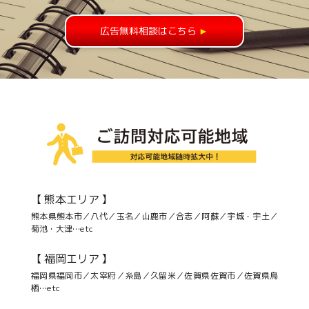
広告無料相談はこちら
►
【 熊本エリア 】
熊本県熊本市／八代／玉名／山鹿市／合志／阿蘇／宇城・宇土／
菊池・大津…etc
【 福岡エリア 】
福岡県福岡市／太宰府／糸島／久留米／佐賀県佐賀市／佐賀県鳥
栖…etc