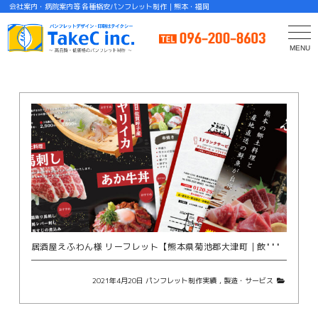
会社案内・病院案内等 各種格安パンフレット制作｜熊本・福岡
MENU
C
居
酒屋えふわん様 リーフレット【熊本県菊池郡大津町｜飲食・居酒屋】
2021年4月20日
パンフレット制作実績
,
製造・サービス