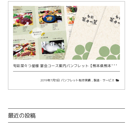
旬
彩菜々つ星様 宴会コース案内パンフレット【熊本県熊本市｜飲食・フード・和食料理店】
2019年7月5日
パンフレット制作実績
,
製造・サービス
最近の投稿