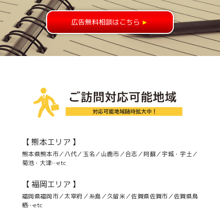
広告無料相談はこちら
►
【 熊本エリア 】
熊本県熊本市／八代／玉名／山鹿市／合志／阿蘇／宇城・宇土／
菊池・大津…etc
【 福岡エリア 】
福岡県福岡市／太宰府／糸島／久留米／佐賀県佐賀市／佐賀県鳥
栖…etc