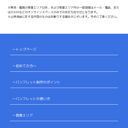
※熊本・福岡の営業エリア以外、および営業エリア内の一部地域はメール・電話、また
はZOOMなどのオンラインスペースのみでのお打ち合わせとなります。
※公序良俗に反する内容のものはお断りする場合がございます。予めご了承ください。
ートップページ
ー初めての方へ
ーパンフレット制作のポイント
ーパンフレットの使い方
ー営業エリア