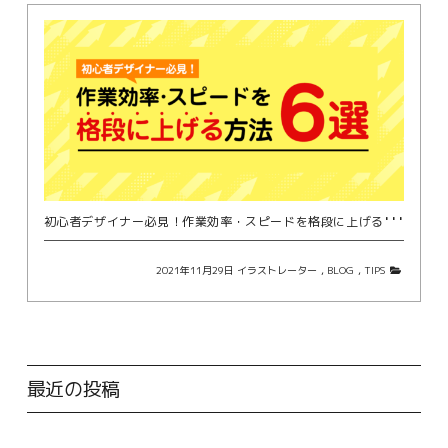
初
心者デザイナー必見！作業効率・スピードを格段に上げる方法６選
2021年11月29日
イラストレーター
,
BLOG
,
TIPS
最近の投稿