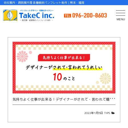
会社案内・病院案内等 各種格安パンフレット制作｜熊本・福岡
MENU
C
気
持ちよく仕事が出来る！デザイナーがされて・言われて嬉しい10のこと
2022年1月5日
TIPS