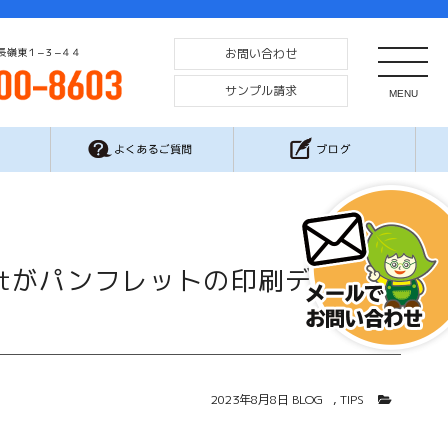
長嶺東１−３−４４
お問い合わせ
サンプル請求
MENU
CL
Pointがパンフレットの印刷データと
2023年8月8日
BLOG
,
TIPS