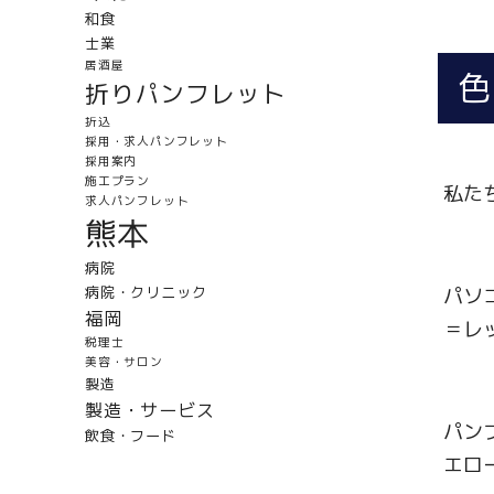
和食
士業
居酒屋
色
折りパンフレット
折込
採用・求人パンフレット
採用案内
施工プラン
私た
求人パンフレット
熊本
病院
病院・クリニック
パソ
福岡
＝レ
税理士
美容・サロン
製造
製造・サービス
パン
飲食・フード
エロ