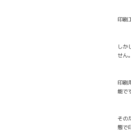
印刷
しかし
せん
印刷
能で
そのた
態で