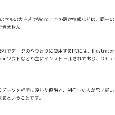
celのセルの大きさやWord上での設定情報などは、同
できません。
社でデータのやりとりに使用するPCには、Illustrato
dobeソフトなどが主にインストールされており、Off
。
りデータを相手に渡した段階で、制作した人が思い描い
れるということです。