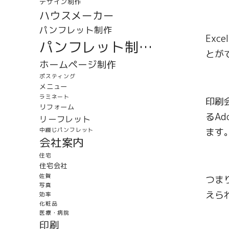
デザイン制作
ハウスメーカー
パンフレット制作
Ex
パンフレット制作実績
とが
ホームページ制作
ポスティング
メニュー
ラミネート
印刷会
リフォーム
るA
リーフレット
ます
中綴じパンフレット
会社案内
住宅
住宅会社
佐賀
つま
写真
えら
効率
化粧品
医療・病院
印刷